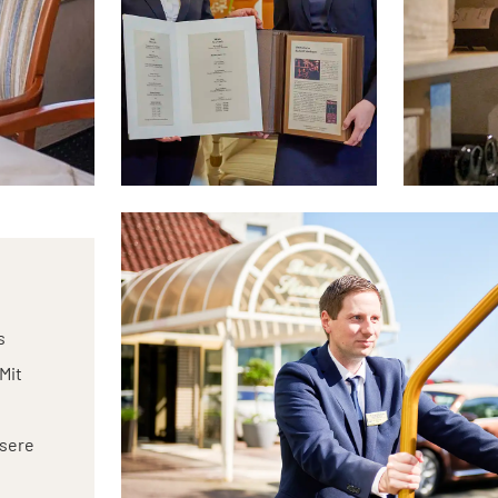
s
Mit
nsere