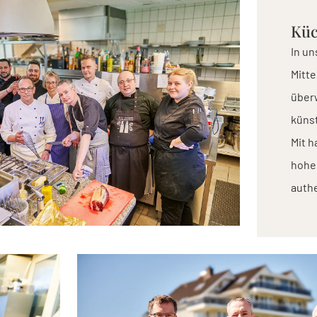
Kü
In un
Mitte
über
künst
Mit 
hohen
authe