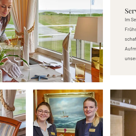
Ser
Im Se
Frühs
schaf
Aufme
unser