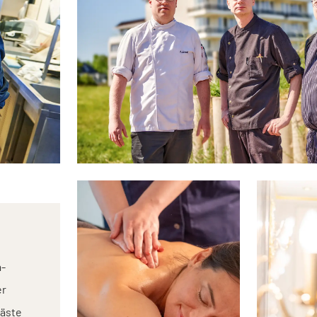
a-
er
Gäste